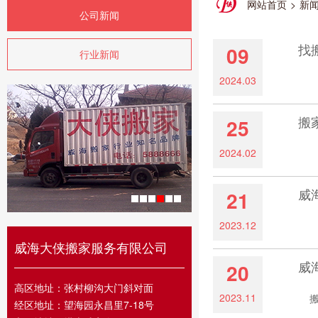
网站首页
>
新
公司新闻
找
09
行业新闻
2024.03
如
搬
25
2024.02
有很
威
21
2023.12
搬家
威海大侠搬家服务有限公司
威
20
高区地址：张村柳沟大门斜对面
2023.11
搬家
经区地址：望海园永昌里7-18号